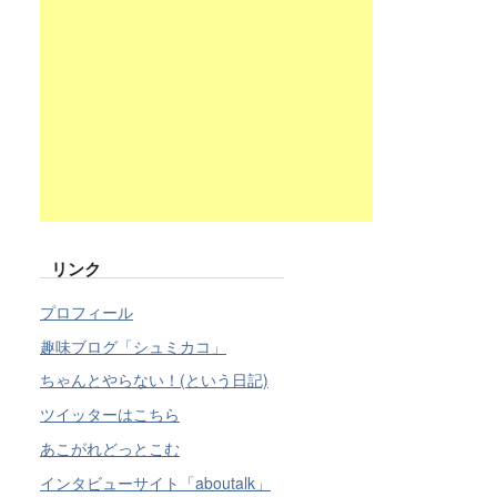
リンク
プロフィール
趣味ブログ「シュミカコ」
ちゃんとやらない！(という日記)
ツイッターはこちら
あこがれどっとこむ
インタビューサイト「aboutalk」