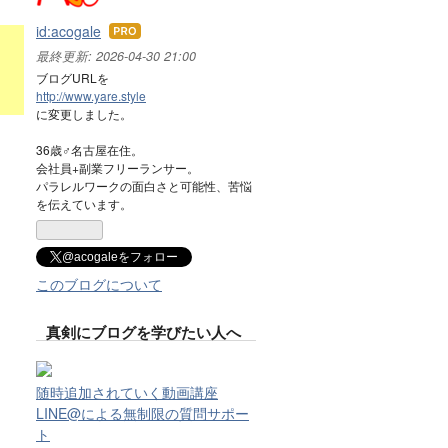
id:acogale
はて
なブ
最終更新:
2026-04-30 21:00
ログ
ブログURLを
Pro
http://www.yare.style
に変更しました。
36歳♂名古屋在住。
会社員+副業フリーランサー。
パラレルワークの面白さと可能性、苦悩
を伝えています。
@acogaleをフォロー
このブログについて
真剣にブログを学びたい人へ
随時追加されていく動画講座
LINE@による無制限の質問サポー
ト