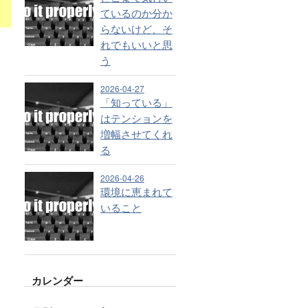
ているのか分か
らないけど、そ
れでもいいと思
う
2026-04-27
「知っている」
はテンションを
増幅させてくれ
る
2026-04-26
環境に恵まれて
いること
カレンダー