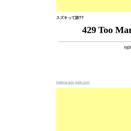
スズキって誰??
hatena.aco-gale.com