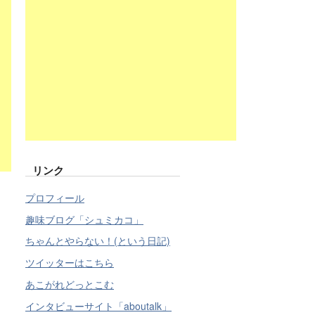
リンク
プロフィール
趣味ブログ「シュミカコ」
ちゃんとやらない！(という日記)
ツイッターはこちら
あこがれどっとこむ
インタビューサイト「aboutalk」