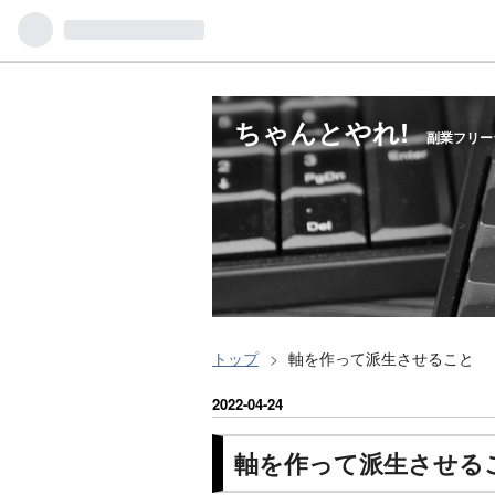
ちゃんとやれ!
副業フリー
トップ
>
軸を作って派生させること
2022
-
04
-
24
軸を作って派生させる