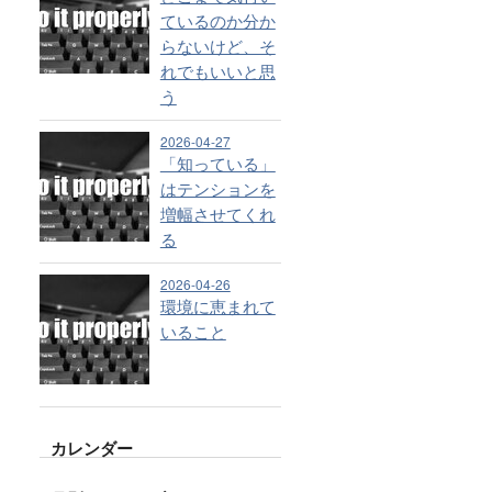
ているのか分か
らないけど、そ
れでもいいと思
う
2026-04-27
「知っている」
はテンションを
増幅させてくれ
る
2026-04-26
環境に恵まれて
いること
カレンダー