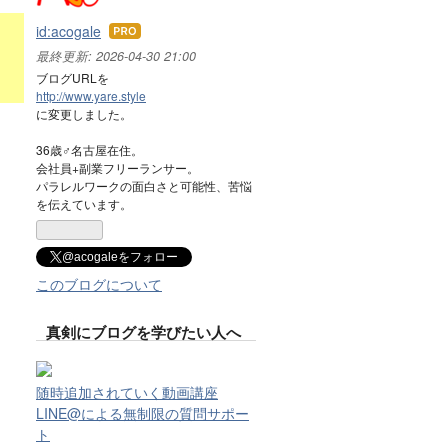
id:acogale
はて
なブ
最終更新:
2026-04-30 21:00
ログ
ブログURLを
Pro
http://www.yare.style
に変更しました。
36歳♂名古屋在住。
会社員+副業フリーランサー。
パラレルワークの面白さと可能性、苦悩
を伝えています。
@acogaleをフォロー
このブログについて
真剣にブログを学びたい人へ
随時追加されていく動画講座
LINE@による無制限の質問サポー
ト