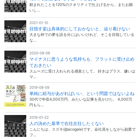
頼まれたことを120%のクオリティで仕上げるから、またお願
いし…
2021-01-10
目指す姿は具体的にしておかないと、辿り着けない
大きな枠での夢を語る分にはいいけれど、そこを目指している
な…
2020-09-06
マイナスに思うような気持ちも、フラットに受け止め
ておきたい
スムーズに受け入れられる感覚として。 好きはプラス、嫌いは
マ…
2019-08-09
単純に給与があがればいい、という問題ではないよね
30代で年収4,000万円、みたいな記事を見かけた。 4,000万
円もら…
2019-01-22
人の決めた基準で右往左往したくない
こんにちは、スズキ(@acogale)です。会社員をしながら副業で
フ…